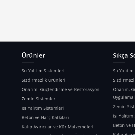
Ürünler
Sıkça S
Su Yalıtım Sistemleri
Su Yalıtım
Sızdırmazlık Ürünleri
Sızdırmazl
Onarım, Güçlendirme ve Restorasyon
Onarım, G
Uygulamal
Zemin Sistemleri
Zemin Sist
Isı Yalıtım Sistemleri
Isı Yalıtı
Beton ve Harç Katkıları
Beton ve H
Kalıp Ayırıcılar ve Kür Malzemeleri
Kalıp Ayır