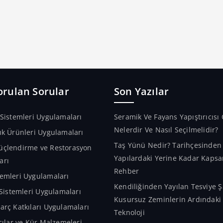
orulan Sorular
Son Yazılar
 Sistemleri Uygulamaları
Seramik Ve Fayans Yapıştırıcısı 
Nelerdir Ve Nasıl Seçilmelidir?
ık Ürünleri Uygulamaları
Taş Yünü Nedir? Tarihçesinde
üçlendirme ve Restorasyon
Yapılardaki Yerine Kadar Kapsa
arı
Rehber
emleri Uygulamaları
Kendiliğinden Yayılan Tesviye Ş
m Sistemleri Uygulamaları
Kusursuz Zeminlerin Ardındaki A
arç Katkıları Uygulamaları
Teknoloji
ıcılar ve Kür Malzemeleri