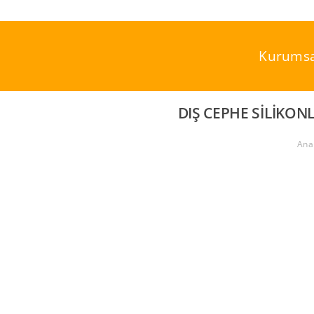
Skip
to
content
Kurumsa
DIŞ CEPHE SILIKON
Ana