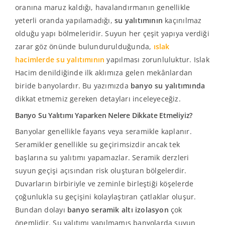
oranına maruz kaldığı, havalandırmanın genellikle
yeterli oranda yapılamadığı,
su yalıtımının
kaçınılmaz
olduğu yapı bölmeleridir. Suyun her çeşit yapıya verdiği
zarar göz önünde bulundurulduğunda,
ıslak
hacimlerde su yalıtımının
yapılması zorunluluktur. Islak
Hacim denildiğinde ilk aklımıza gelen mekânlardan
biride banyolardır. Bu yazımızda
banyo su yalıtımında
dikkat etmemiz gereken detayları inceleyeceğiz.
Banyo Su Yalıtımı Yaparken Nelere Dikkate Etmeliyiz?
Banyolar genellikle fayans veya seramikle kaplanır.
Seramikler genellikle su geçirimsizdir ancak tek
başlarına su yalıtımı yapamazlar. Seramik derzleri
suyun geçişi açısından risk oluşturan bölgelerdir.
Duvarların birbiriyle ve zeminle birleştiği köşelerde
çoğunlukla su geçişini kolaylaştıran çatlaklar oluşur.
Bundan dolayı
banyo seramik altı izolasyon
çok
önemlidir. Su yalıtımı yapılmamış banyolarda suyun