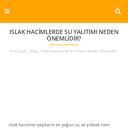
Skip
to
Toggle
content
Navigation
Kurumsal
ISLAK HACIMLERDE SU YALITIMI NEDEN
ÖNEMLIDIR?
Ürünler
Ana Sayfa
Blog
Islak Hacimlerde Su Yalıtımı Neden Önemlidir?
Dokümanlar
Referanslar
Aderans
İletişim
Türkçe
Islak hacimler yapıların en yoğun su ve yüksek nem