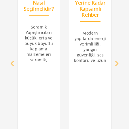
Nasıl
Yerine Kadar
Seçilmelidir?
Kapsamlı
Rehber
Seramik
Yapıştırıcıları
Modern
küçük, orta ve
yapılarda enerji
büyük boyutlu
verimliliği,
y
kaplama
yangın
malzemeleri
güvenliği, ses
d
seramik,
konforu ve uzun
k