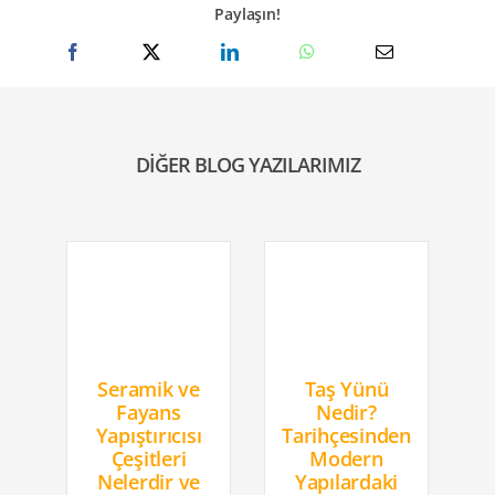
Paylaşın!
DİĞER BLOG YAZILARIMIZ
Seramik ve
Taş Yünü
K
Fayans
Nedir?
Yapıştırıcısı
Tarihçesinden
Çeşitleri
Modern
Nelerdir ve
Yapılardaki