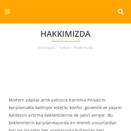
Skip
to
Toggle
content
Navigation
Kurumsal
HAKKIMIZDA
Ürünler
Ana Sayfa
Türkçe
Hakkımızda
Dokümanlar
Referanslar
Aderans
Modern yapılar artık yalnızca barınma ihtiyacını
karşılamakla kalmıyor estetik, konfor, güvenlik ve yaşam
İletişim
kalitesini artırma beklentilerine de yanıt veriyor. Bu
beklentilerin karşılanmasında en önemli unsurlardan
Türkçe
biri ise inşaatın her aşamasında kullanılan ileri