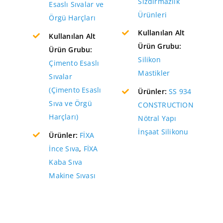
Sızdırmazlık
Esaslı Sıvalar ve
Ürünleri
Örgü Harçları
Kullanılan Alt
Kullanılan Alt
Ürün Grubu:
Ürün Grubu:
Silikon
Çimento Esaslı
Mastikler
Sıvalar
(Çimento Esaslı
Ürünler:
SS 934
Sıva ve Örgü
CONSTRUCTION
Harçları)
Nötral Yapı
İnşaat Silikonu
Ürünler:
FİXA
İnce Sıva
,
FİXA
Kaba Sıva
Makine Sıvası