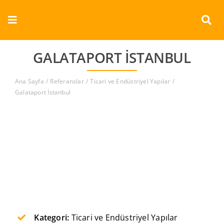
Skip
to
Toggle
content
Navigation
Kurumsal
GALATAPORT İSTANBUL
Ürünler
Ana Sayfa
Referanslar
Ticari ve Endüstriyel Yapılar
Galataport İstanbul
Dokümanlar
Referanslar
Aderans
İletişim
Kategori:
Ticari ve Endüstriyel Yapılar
Türkçe