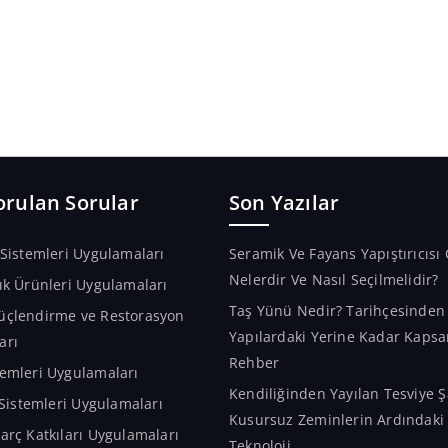
orulan Sorular
Son Yazılar
 Sistemleri Uygulamaları
Seramik Ve Fayans Yapıştırıcısı 
Nelerdir Ve Nasıl Seçilmelidir?
ık Ürünleri Uygulamaları
Taş Yünü Nedir? Tarihçesinde
üçlendirme ve Restorasyon
Yapılardaki Yerine Kadar Kapsa
arı
Rehber
emleri Uygulamaları
Kendiliğinden Yayılan Tesviye Ş
m Sistemleri Uygulamaları
Kusursuz Zeminlerin Ardındaki A
arç Katkıları Uygulamaları
Teknoloji