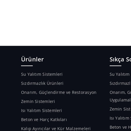
Ürünler
Sıkça S
Su Yalıtım Sistemleri
Su Yalıtım
Sızdırmazlık Ürünleri
Sızdırmazl
Onarım, Güçlendirme ve Restorasyon
Onarım, G
Uygulamal
Zemin Sistemleri
Zemin Sist
Isı Yalıtım Sistemleri
Isı Yalıtı
Beton ve Harç Katkıları
Beton ve H
Kalıp Ayırıcılar ve Kür Malzemeleri