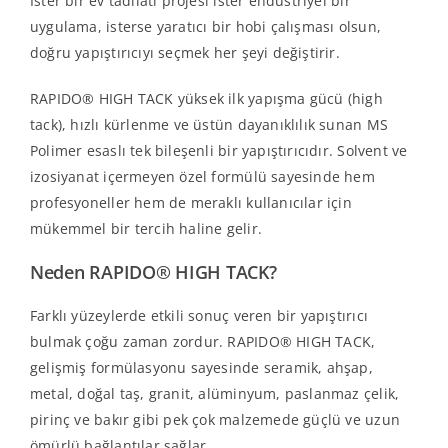
İster bir ev tadilatı projesi ister endüstriyel bir
uygulama, isterse yaratıcı bir hobi çalışması olsun,
doğru yapıştırıcıyı seçmek her şeyi değiştirir.
RAPIDO® HIGH TACK
yüksek ilk yapışma gücü (high
tack), hızlı kürlenme ve üstün dayanıklılık sunan MS
Polimer esaslı tek bileşenli bir yapıştırıcıdır. Solvent ve
izosiyanat içermeyen özel formülü sayesinde hem
profesyoneller hem de meraklı kullanıcılar için
mükemmel bir tercih haline gelir.
Neden RAPIDO® HIGH TACK?
Farklı yüzeylerde etkili sonuç veren bir yapıştırıcı
bulmak çoğu zaman zordur. RAPIDO® HIGH TACK,
gelişmiş formülasyonu sayesinde seramik, ahşap,
metal, doğal taş, granit, alüminyum, paslanmaz çelik,
pirinç ve bakır gibi pek çok malzemede güçlü ve uzun
ömürlü bağlantılar sağlar.