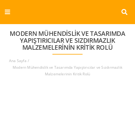
Skip
to
Toggle
content
Navigation
Kurumsal
MODERN MÜHENDISLIK VE TASARIMDA
YAPIŞTIRICILAR VE SIZDIRMAZLIK
MALZEMELERININ KRITIK ROLÜ
Ürünler
Ana Sayfa
Dokümanlar
Modern Mühendislik ve Tasarımda Yapıştırıcılar ve Sızdırmazlık
Malzemelerinin Kritik Rolü
Referanslar
Aderans
İletişim
Türkçe