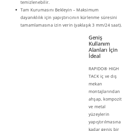
temizlenebilir.
Tam Kurumasını Bekleyin – Maksimum
dayanıklılık için yapıştırıcının kürlenme süresini
tamamlamasına izin verin (yaklaşık 3 mm/24 saat).
Geniş
Kullanım
Alanları İçin
İdeal
RAPIDO® HIGH
TACK iç ve dış
mekan
montajlarından
ahşap, kompozit
ve metal
yüzeylerin
yapıştırılmasına
kadar geniş bir