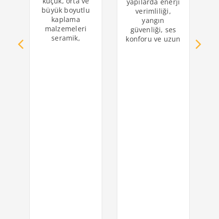
küçük, orta ve
yapılarda enerji
büyük boyutlu
verimliliği,
y
kaplama
yangın
malzemeleri
güvenliği, ses
d
seramik,
konforu ve uzun
k