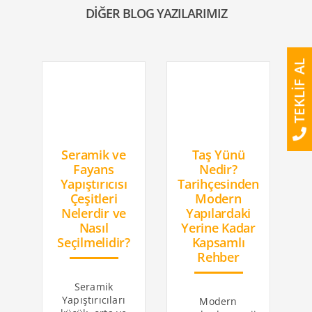
DİĞER BLOG YAZILARIMIZ
TEKLİF AL
Seramik ve
Taş Yünü
K
Fayans
Nedir?
Yapıştırıcısı
Tarihçesinden
Çeşitleri
Modern
Nelerdir ve
Yapılardaki
Nasıl
Yerine Kadar
Seçilmelidir?
Kapsamlı
Rehber
Seramik
Yapıştırıcıları
Modern