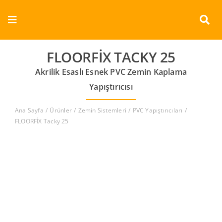
Skip
to
Toggle
content
Navigation
Kurumsal
FLOORFİX TACKY 25
Akrilik Esaslı Esnek PVC Zemin Kaplama
Ürünler
Yapıştırıcısı
Dokümanlar
Ana Sayfa
Ürünler
Zemin Sistemleri
PVC Yapıştırıcıları
FLOORFİX Tacky 25
Referanslar
Aderans
İletişim
Türkçe