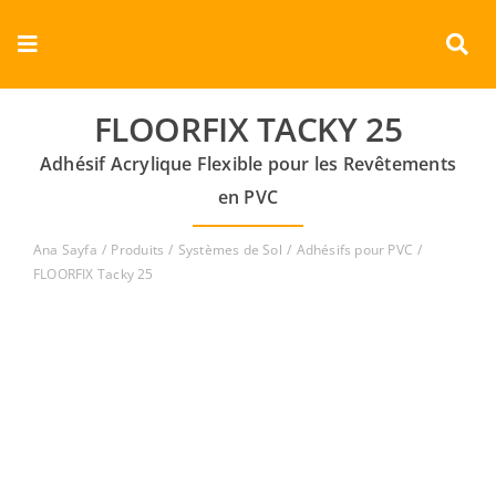
Skip
to
Toggle
content
Navigation
Entreprise
FLOORFIX TACKY 25
Adhésif Acrylique Flexible pour les Revêtements
Produits
en PVC
Documents
Ana Sayfa
Produits
Systèmes de Sol
Adhésifs pour PVC
FLOORFIX Tacky 25
Vidéos
Contact
Français