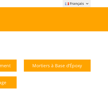
Français
iment
Mortiers à Base d’Époxy
age