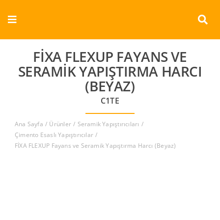
Skip
to
Toggle
content
Navigation
Kurumsal
FİXA FLEXUP FAYANS VE
SERAMIK YAPIŞTIRMA HARCI
Ürünler
(BEYAZ)
C1TE
Dokümanlar
Ana Sayfa
Ürünler
Seramik Yapıştırıcıları
Referanslar
Çimento Esaslı Yapıştırıcılar
FİXA FLEXUP Fayans ve Seramik Yapıştırma Harcı (Beyaz)
Aderans
İletişim
Türkçe