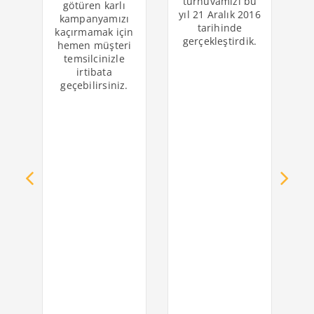
turnuvamızı bu
götüren karlı
yıl 21 Aralık 2016
kampanyamızı
tarihinde
kaçırmamak için
k
gerçekleştirdik.
hemen müşteri
temsilcinizle
o
irtibata
geçebilirsiniz.
s
y
k
i