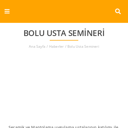
Skip
to
Toggle
content
Navigation
Kurumsal
BOLU USTA SEMINERI
Ürünler
Ana Sayfa
Haberler
Bolu Usta Semineri
Dokümanlar
Referanslar
Aderans
İletişim
Türkçe
Seramik ve Mantolama uygulama ustalarının katılımı ile