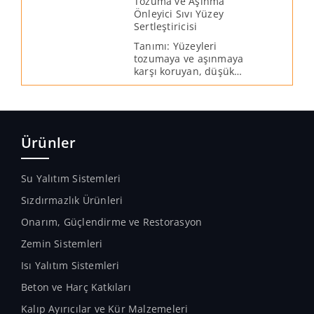
Tozuma ve Aşınma
Önleyici Sıvı Yüzey
Sertleştiricisi
Tanımı: Yüzeyleri
tozumaya ve aşınmaya
karşı koruyan, düşük
viskoziteli, renksiz sıvı
yüzey sertleştiricisidir.
Uygulama yapılan
yüzeyin suya karşı
direncinin artmasına
Ürünler
yardımcı olur.
Uygulandığı yüzeylerde
kimyasal ve mekanik
Su Yalıtım Sistemleri
direnci arttırır.
Sızdırmazlık Ürünleri
Onarım, Güçlendirme ve Restorasyon
Zemin Sistemleri
Isı Yalıtım Sistemleri
Beton ve Harç Katkıları
Kalıp Ayırıcılar ve Kür Malzemeleri