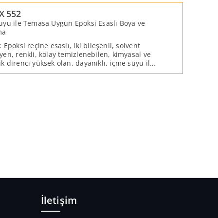
X 552
uyu ile Temasa Uygun Epoksi Esaslı Boya ve
ma
 Epoksi reçine esaslı, iki bileşenli, solvent
yen, renkli, kolay temizlenebilen, kimyasal ve
k direnci yüksek olan, dayanıklı, içme suyu ile
 uygun bir boya ve kaplama malzemesidir.
İletişim