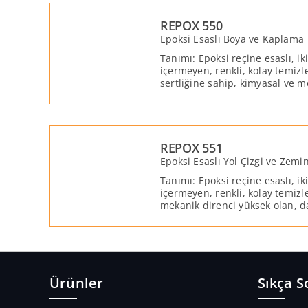
REPOX 550
Epoksi Esaslı Boya ve Kaplama
Tanımı: Epoksi reçine esaslı, iki
içermeyen, renkli, kolay temiz
sertliğine sahip, kimyasal ve m
olan dayanıklı bir boya ve kap
REPOX 551
Epoksi Esaslı Yol Çizgi ve Zemi
Tanımı: Epoksi reçine esaslı, iki
içermeyen, renkli, kolay temizl
mekanik direnci yüksek olan, da
zemin ve işaretleme boyasıdır.
Ürünler
Sıkça S