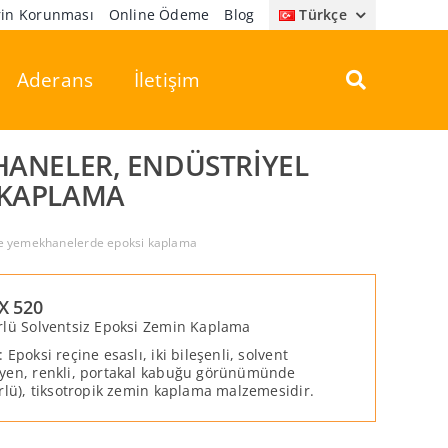
erin Korunması
Online Ödeme
Blog
Türkçe
Aderans
İletişim
RHANELER, ENDÜSTRIYEL
 KAPLAMA
r ve yemekhanelerde epoksi kaplama
X 520
rlü Solventsiz Epoksi Zemin Kaplama
 Epoksi reçine esaslı, iki bileşenli, solvent
yen, renkli, portakal kabuğu görünümünde
ürlü), tiksotropik zemin kaplama malzemesidir.