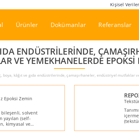
Kişisel Veril
l
Ürünler
Dokümanlar
Referanslar
 GIDA ENDÜSTRILERINDE, ÇAMAŞI
AR VE YEMEKHANELERDE EPOKSI
aç, boya, kâğıt ve gıda endüstrilerinde, çamaşırhaneler, endüstriyel mutfakla
REPO
iz Epoksi Zemin
Tekstü
Tanımı:
 bileşenli, solvent
içerme
 yayılan (self-
(tekst
ren, kimyasal ve
n kaplama