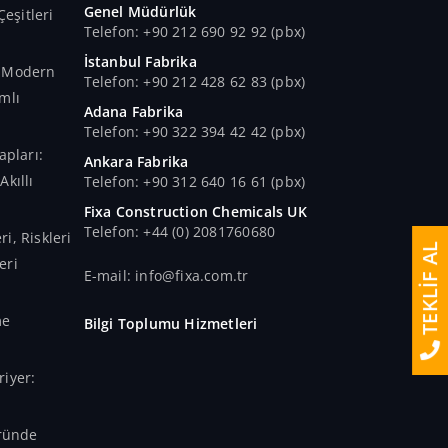
Genel Müdürlük
Çeşitleri
Telefon: +90 212 690 92 92 (pbx)
İstanbul Fabrika
n Modern
Telefon: +90 212 428 62 83 (pbx)
mlı
Adana Fabrika
Telefon: +90 322 394 42 42 (pbx)
apları:
Ankara Fabrika
kıllı
Telefon: +90 312 640 16 61 (pbx)
Fixa Construction Chemicals UK
Telefon: +44 (0) 2081760680
i, Riskleri
TEKLİF AL
eri
E-mail: info@fixa.com.tr
me
Bilgi Toplumu Hizmetleri
iyer:
öründe