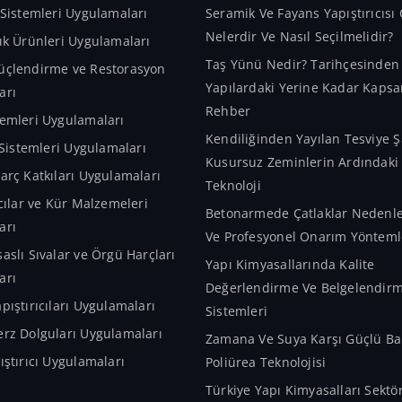
 Sistemleri Uygulamaları
Seramik Ve Fayans Yapıştırıcısı 
Nelerdir Ve Nasıl Seçilmelidir?
ık Ürünleri Uygulamaları
Taş Yünü Nedir? Tarihçesinde
üçlendirme ve Restorasyon
Yapılardaki Yerine Kadar Kapsa
arı
Rehber
emleri Uygulamaları
Kendiliğinden Yayılan Tesviye Ş
m Sistemleri Uygulamaları
Kusursuz Zeminlerin Ardındaki A
arç Katkıları Uygulamaları
Teknoloji
ıcılar ve Kür Malzemeleri
Betonarmede Çatlaklar Nedenler
arı
Ve Profesyonel Onarım Yönteml
aslı Sıvalar ve Örgü Harçları
Yapı Kimyasallarında Kalite
arı
Değerlendirme Ve Belgelendir
pıştırıcıları Uygulamaları
Sistemleri
rz Dolguları Uygulamaları
Zamana Ve Suya Karşı Güçlü Bar
ıştırıcı Uygulamaları
Poliürea Teknolojisi
Türkiye Yapı Kimyasalları Sekt