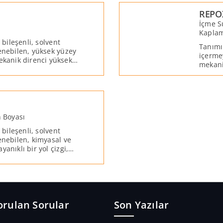
REPO
İçme S
Kapla
 bileşenli, solvent
Tanımı:
lenebilen, yüksek yüzey
içerme
ekanik direnci yüksek
mekani
lama malzemesidir.
temasa
n Boyası
 bileşenli, solvent
enebilen, kimyasal ve
yanıklı bir yol çizgi,
orulan Sorular
Son Yazılar