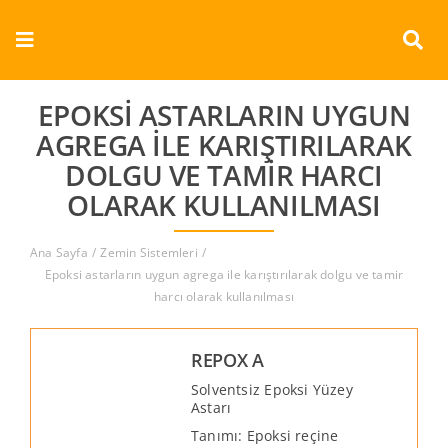
Skip
to
Toggle
content
Navigation
Kurumsal
EPOKSI ASTARLARIN UYGUN
AGREGA ILE KARIŞTIRILARAK
Ürünler
DOLGU VE TAMIR HARCI
OLARAK KULLANILMASI
Dokümanlar
Ana Sayfa
Zemin Sistemleri
Referanslar
Epoksi astarların uygun agrega ile karıştırılarak dolgu ve tamir
harcı olarak kullanılması
Aderans
REPOX A
İletişim
Solventsiz Epoksi Yüzey
Astarı
Tanımı: Epoksi reçine
Türkçe