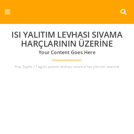
Skip
to
Toggle
content
Navigation
Kurumsal
ISI YALITIM LEVHASI SIVAMA
HARÇLARININ ÜZERINE
Ürünler
Your Content Goes Here
Dokümanlar
Ana Sayfa
Tag:
Isı yalıtım levhası sıvama harçlarının üzerine
Referanslar
Aderans
İletişim
Türkçe