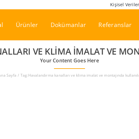
Kişisel Veril
l
Ürünler
Dokümanlar
Referanslar
LLARI VE KLIMA IMALAT VE MON
Your Content Goes Here
Ana Sayfa
Tag:
Havalandırma kanalları ve klima imalat ve montajında kullanılı