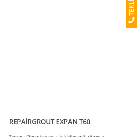
TEKLİF AL
REPAİRGROUT EXPAN T60
Tanımı: Çimento esaslı, tek bileşenli, rötresiz,