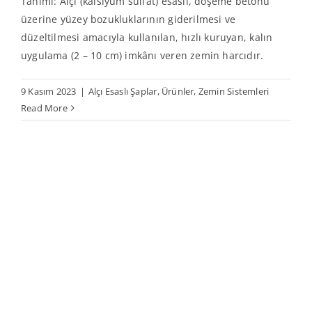
Tanımı: Alçı (kalsiyum sülfat) esaslı, döşeme betonu
üzerine yüzey bozukluklarının giderilmesi ve
düzeltilmesi amacıyla kullanılan, hızlı kuruyan, kalın
uygulama (2 – 10 cm) imkânı veren zemin harcıdır.
9 Kasım 2023
|
Alçı Esaslı Şaplar
,
Ürünler
,
Zemin Sistemleri
Read More