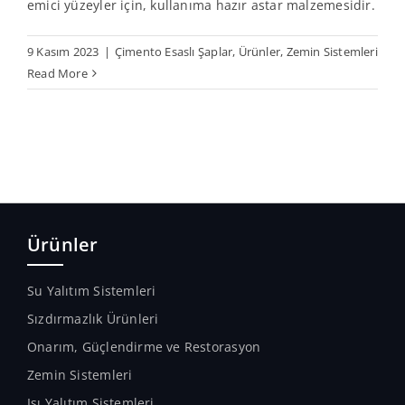
emici yüzeyler için, kullanıma hazır astar malzemesidir.
9 Kasım 2023
|
Çimento Esaslı Şaplar
,
Ürünler
,
Zemin Sistemleri
Read More
Ürünler
Su Yalıtım Sistemleri
Sızdırmazlık Ürünleri
Onarım, Güçlendirme ve Restorasyon
Zemin Sistemleri
Isı Yalıtım Sistemleri