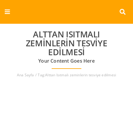
Skip
to
Toggle
content
Navigation
Kurumsal
ALTTAN ISITMALI
ZEMINLERIN TESVIYE
Ürünler
EDILMESI
Your Content Goes Here
Dokümanlar
Ana Sayfa
Tag:
Alttan Isıtmalı zeminlerin tesviye edilmesi
Referanslar
Aderans
İletişim
Türkçe