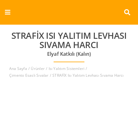
Skip
to
Toggle
content
Navigation
Kurumsal
STRAFİX ISI YALITIM LEVHASI
SIVAMA HARCI
Ürünler
Elyaf Katkılı (Kalın)
Dokümanlar
Ana Sayfa
Ürünler
Isı Yalıtım Sistemleri
Çimento Esaslı Sıvalar
STRAFİX Isı Yalıtım Levhası Sıvama Harcı
Referanslar
Aderans
İletişim
Türkçe