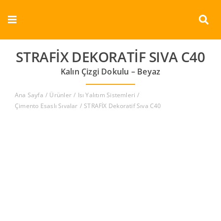
Skip
to
Toggle
content
Navigation
Kurumsal
STRAFİX DEKORATIF SIVA C40
Kalın Çizgi Dokulu – Beyaz
Ürünler
Ana Sayfa
Ürünler
Isı Yalıtım Sistemleri
Dokümanlar
Çimento Esaslı Sıvalar
STRAFİX Dekoratif Sıva C40
Referanslar
Aderans
İletişim
Türkçe