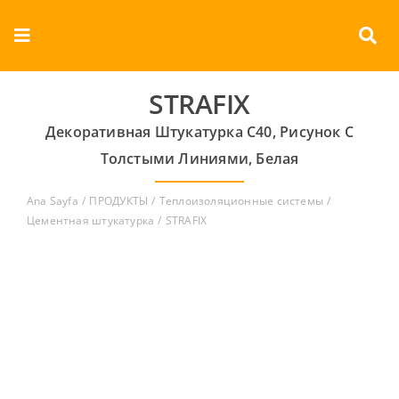
Skip
to
Toggle
content
Navigation
О КОМПАНИИ
STRAFIX
Декоративная Штукатурка C40, Рисунок С
продукты
Толстыми Линиями, Белая
документы
Ana Sayfa
ПРОДУКТЫ
Теплоизоляционные системы
Цементная штукатурка
STRAFIX
Контакты
Русский