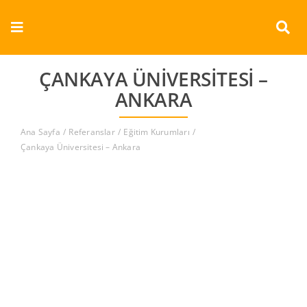
Skip
to
Toggle
content
Navigation
Kurumsal
ÇANKAYA ÜNIVERSITESI –
ANKARA
Ürünler
Ana Sayfa
Referanslar
Eğitim Kurumları
Dokümanlar
Çankaya Üniversitesi – Ankara
Referanslar
Aderans
İletişim
Türkçe