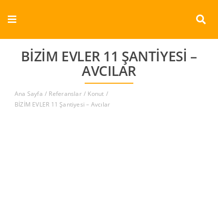
Skip
to
Toggle
content
Navigation
Kurumsal
BİZİM EVLER 11 ŞANTIYESI –
AVCILAR
Ürünler
Ana Sayfa
Referanslar
Konut
Dokümanlar
BİZİM EVLER 11 Şantiyesi – Avcılar
Referanslar
Aderans
İletişim
Türkçe