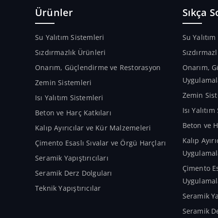
Ürünler
Sıkça S
Su Yalıtım Sistemleri
Su Yalıtım
Sızdırmazlık Ürünleri
Sızdırmazl
Onarım, Güçlendirme ve Restorasyon
Onarım, G
Uygulamal
Zemin Sistemleri
Zemin Sist
Isı Yalıtım Sistemleri
Isı Yalıtı
Beton ve Harç Katkıları
Beton ve H
Kalıp Ayırıcılar ve Kür Malzemeleri
Kalıp Ayır
Çimento Esaslı Sıvalar ve Örgü Harçları
Uygulamal
Seramik Yapıştırıcıları
Çimento Es
Seramik Derz Dolguları
Uygulamal
Teknik Yapıştırıcılar
Seramik Ya
Seramik De