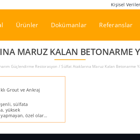
Kişisel Veril
l
Ürünler
Dokümanlar
Referanslar
INA MARUZ KALAN BETONARME Y
narım Güçlendirme Restorasyon
Sülfat Ataklarına Maruz Kalan Betonarme Ya
klı Grout ve Ankraj
şenli, sülfata
da, yüksek
 yapmayan, özel olarak
 yapısal grout ve