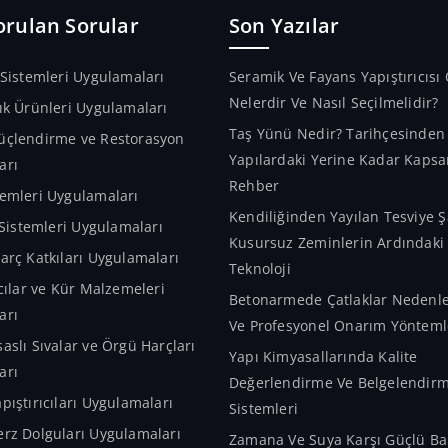
orulan Sorular
Son Yazılar
 Sistemleri Uygulamaları
Seramik Ve Fayans Yapıştırıcısı 
Nelerdir Ve Nasıl Seçilmelidir?
ık Ürünleri Uygulamaları
Taş Yünü Nedir? Tarihçesinde
üçlendirme ve Restorasyon
Yapılardaki Yerine Kadar Kapsa
arı
Rehber
emleri Uygulamaları
Kendiliğinden Yayılan Tesviye Ş
m Sistemleri Uygulamaları
Kusursuz Zeminlerin Ardındaki A
arç Katkıları Uygulamaları
Teknoloji
ıcılar ve Kür Malzemeleri
Betonarmede Çatlaklar Nedenler
arı
Ve Profesyonel Onarım Yönteml
aslı Sıvalar ve Örgü Harçları
Yapı Kimyasallarında Kalite
arı
Değerlendirme Ve Belgelendir
pıştırıcıları Uygulamaları
Sistemleri
rz Dolguları Uygulamaları
Zamana Ve Suya Karşı Güçlü Bar