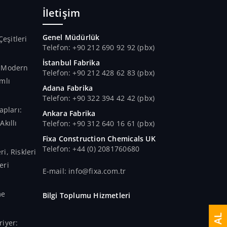
İletişim
Genel Müdürlük
Çeşitleri
Telefon: +90 212 690 92 92 (pbx)
İstanbul Fabrika
n Modern
Telefon: +90 212 428 62 83 (pbx)
mlı
Adana Fabrika
Telefon: +90 322 394 42 42 (pbx)
apları:
Ankara Fabrika
kıllı
Telefon: +90 312 640 16 61 (pbx)
Fixa Construction Chemicals UK
Telefon: +44 (0) 2081760680
i, Riskleri
eri
E-mail: info@fixa.com.tr
me
Bilgi Toplumu Hizmetleri
iyer: