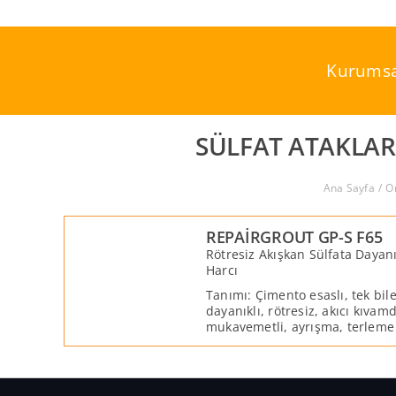
Skip
to
content
Kurumsa
SÜLFAT ATAKLAR
Ana Sayfa
O
REPAİRGROUT GP-S F65
Rötresiz Akışkan Sülfata Dayanı
Harcı
Tanımı: Çimento esaslı, tek bile
dayanıklı, rötresiz, akıcı kıvam
mukavemetli, ayrışma, terleme
hazırlanmış, R4 sınıfına uygun,
ankraj harcıdır.