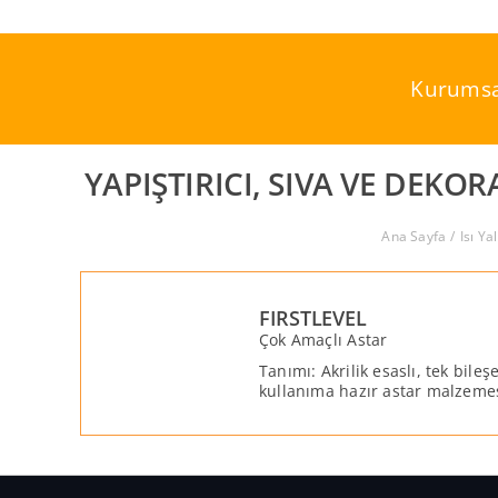
Skip
to
content
Kurumsa
YAPIŞTIRICI, SIVA VE DEK
Ana Sayfa
Isı Ya
FIRSTLEVEL
Çok Amaçlı Astar
Tanımı: Akrilik esaslı, tek bileş
kullanıma hazır astar malzemes