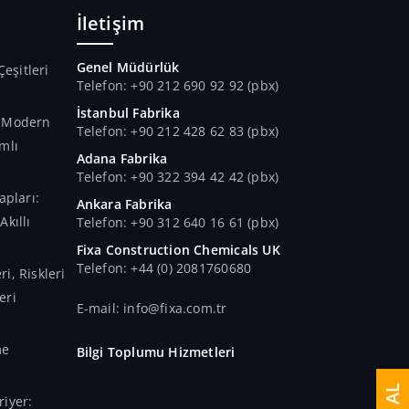
İletişim
Genel Müdürlük
Çeşitleri
Telefon: +90 212 690 92 92 (pbx)
İstanbul Fabrika
n Modern
Telefon: +90 212 428 62 83 (pbx)
mlı
Adana Fabrika
Telefon: +90 322 394 42 42 (pbx)
apları:
Ankara Fabrika
kıllı
Telefon: +90 312 640 16 61 (pbx)
Fixa Construction Chemicals UK
Telefon: +44 (0) 2081760680
i, Riskleri
eri
E-mail: info@fixa.com.tr
me
Bilgi Toplumu Hizmetleri
iyer: