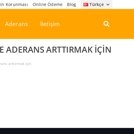
erin Korunması
Online Ödeme
Blog
Türkçe
Aderans
İletişim
CE ADERANS ARTTIRMAK IÇIN
rans arttırmak için