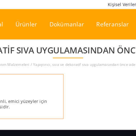
Kişisel Veril
l
Ürünler
Dokümanlar
Referanslar
ORATIF SIVA UYGULAMASINDAN ÖN
lıtım Malzemeleri
Yapıştırıcı, sıva ve dekoratif sıva uygulamasından önce ade
enli, emici yüzeyler için
idir.