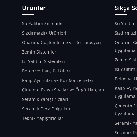
Ürünler
Sıkça S
Su Yalıtım Sistemleri
Su Yalıtım
Sızdırmazlık Ürünleri
Sızdırmazl
Onarım, Güçlendirme ve Restorasyon
Onarım, G
Uygulamal
Zemin Sistemleri
Zemin Sist
Isı Yalıtım Sistemleri
Isı Yalıtı
Beton ve Harç Katkıları
Beton ve H
Kalıp Ayırıcılar ve Kür Malzemeleri
Kalıp Ayır
Çimento Esaslı Sıvalar ve Örgü Harçları
Uygulamal
Seramik Yapıştırıcıları
Çimento Es
Seramik Derz Dolguları
Uygulamal
Teknik Yapıştırıcılar
Seramik Ya
Seramik De