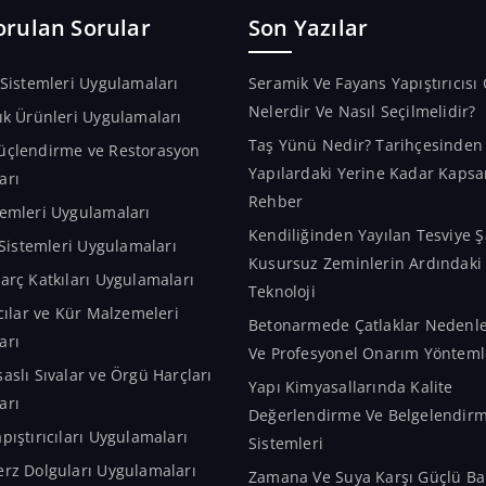
orulan Sorular
Son Yazılar
 Sistemleri Uygulamaları
Seramik Ve Fayans Yapıştırıcısı 
Nelerdir Ve Nasıl Seçilmelidir?
ık Ürünleri Uygulamaları
Taş Yünü Nedir? Tarihçesinde
üçlendirme ve Restorasyon
Yapılardaki Yerine Kadar Kapsa
arı
Rehber
emleri Uygulamaları
Kendiliğinden Yayılan Tesviye Ş
m Sistemleri Uygulamaları
Kusursuz Zeminlerin Ardındaki A
arç Katkıları Uygulamaları
Teknoloji
ıcılar ve Kür Malzemeleri
Betonarmede Çatlaklar Nedenler
arı
Ve Profesyonel Onarım Yönteml
aslı Sıvalar ve Örgü Harçları
Yapı Kimyasallarında Kalite
arı
Değerlendirme Ve Belgelendir
pıştırıcıları Uygulamaları
Sistemleri
rz Dolguları Uygulamaları
Zamana Ve Suya Karşı Güçlü Bar