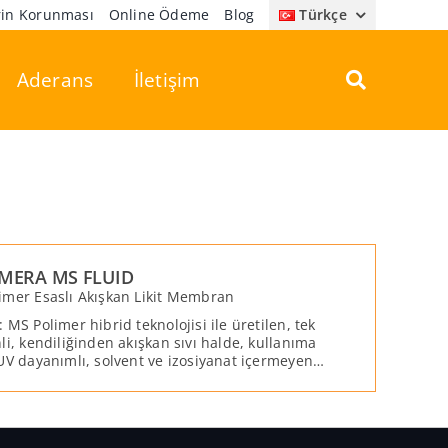
erin Korunması
Online Ödeme
Blog
Türkçe
Aderans
İletişim
MERA MS FLUID
imer Esaslı Akışkan Likit Membran
 MS Polimer hibrid teknolojisi ile üretilen, tek
li, kendiliğinden akışkan sıvı halde, kullanıma
 UV dayanımlı, solvent ve izosiyanat içermeyen,
 teknoloji ürünü bir kaplama ve su yalıtım
esidir. POLYMERA MS FLUID, yatay ve düşey
yüzeylerin su yalıtımının yapılması ve 3 mm’ye
olan kılcal çatlakların köprülenmesi amacıyla