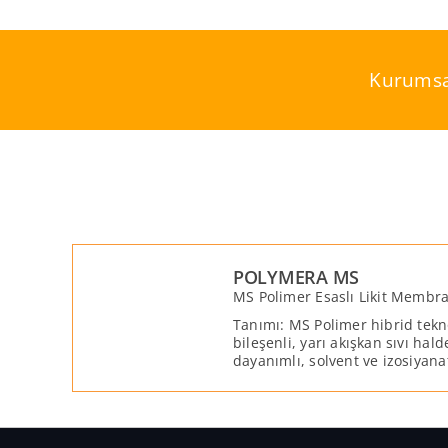
Skip
to
content
Kurumsa
POLYMERA MS
MS Polimer Esaslı Likit Membr
Tanımı: MS Polimer hibrid teknol
bileşenli, yarı akışkan sıvı hal
dayanımlı, solvent ve izosiyan
teknoloji ürünü bir kaplama ve 
malzemesidir. POLYMERA MS, y
yüzeylerdeki 5 mm’ye kadar ola
kapatılmasında ve tamiratında 