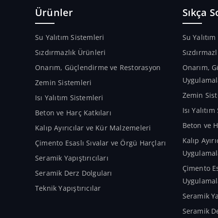
viskoziteli bir üründür.
Ürünler
Sıkça S
Su Yalıtım Sistemleri
Su Yalıtım
Sızdırmazlık Ürünleri
Sızdırmazl
Onarım, Güçlendirme ve Restorasyon
Onarım, G
Uygulamal
Zemin Sistemleri
Zemin Sist
Isı Yalıtım Sistemleri
Isı Yalıtı
Beton ve Harç Katkıları
Beton ve H
Kalıp Ayırıcılar ve Kür Malzemeleri
Kalıp Ayır
Çimento Esaslı Sıvalar ve Örgü Harçları
Uygulamal
Seramik Yapıştırıcıları
Çimento Es
Seramik Derz Dolguları
Uygulamal
Teknik Yapıştırıcılar
Seramik Ya
Seramik De