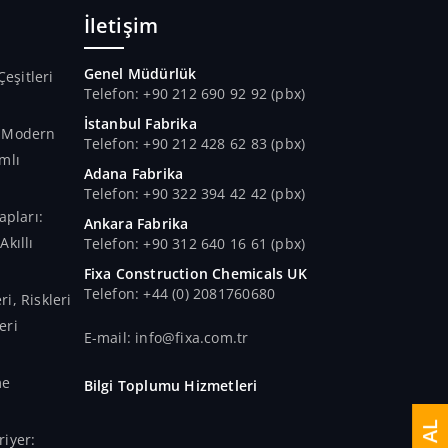
ır.
İletişim
Genel Müdürlük
Çeşitleri
Telefon: +90 212 690 92 92 (pbx)
İstanbul Fabrika
n Modern
Telefon: +90 212 428 62 83 (pbx)
mlı
Adana Fabrika
Telefon: +90 322 394 42 42 (pbx)
apları:
Ankara Fabrika
kıllı
Telefon: +90 312 640 16 61 (pbx)
Fixa Construction Chemicals UK
Telefon: +44 (0) 2081760680
i, Riskleri
eri
E-mail: info@fixa.com.tr
me
Bilgi Toplumu Hizmetleri
iyer: