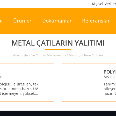
Kişisel Veril
l
Ürünler
Dokümanlar
Referanslar
METAL ÇATILARIN YALITIMI
Ana Sayfa
Su Yalıtım Malzemeleri
Metal Çatıların Yalıtımı
POLY
an
MS Pol
ojisi ile üretilen, tek
Tanımı:
de, kullanıma hazır, UV
bileşen
at içermeyen, yüksek
hazır,
su yalıtım
yüksek
atay ve düşey
malzem
n çatlakların
geniş 
kullanılan orta
kadar 