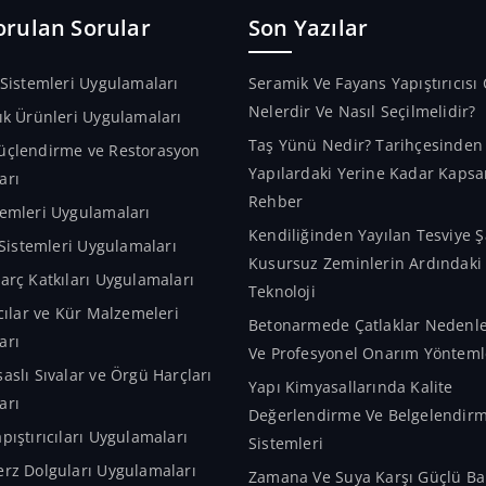
kullanıl
orulan Sorular
Son Yazılar
 Sistemleri Uygulamaları
Seramik Ve Fayans Yapıştırıcısı 
Nelerdir Ve Nasıl Seçilmelidir?
ık Ürünleri Uygulamaları
Taş Yünü Nedir? Tarihçesinde
üçlendirme ve Restorasyon
Yapılardaki Yerine Kadar Kapsa
arı
Rehber
emleri Uygulamaları
Kendiliğinden Yayılan Tesviye Ş
m Sistemleri Uygulamaları
Kusursuz Zeminlerin Ardındaki A
arç Katkıları Uygulamaları
Teknoloji
ıcılar ve Kür Malzemeleri
Betonarmede Çatlaklar Nedenler
arı
Ve Profesyonel Onarım Yönteml
aslı Sıvalar ve Örgü Harçları
Yapı Kimyasallarında Kalite
arı
Değerlendirme Ve Belgelendir
pıştırıcıları Uygulamaları
Sistemleri
rz Dolguları Uygulamaları
Zamana Ve Suya Karşı Güçlü Bar