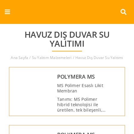
Skip
to
Toggle
content
Navigation
Kurumsal
HAVUZ DIŞ DUVAR SU
YALITIMI
Ürünler
Ana Sayfa
Su Yalıtım Malzemeleri
Havuz Dış Duvar Su Yalıtımı
Dokümanlar
POLYMERA MS
Referanslar
MS Polimer Esaslı Likit
Membran
Aderans
Tanımı: MS Polimer
hibrid teknolojisi ile
üretilen, tek bileşenli,
İletişim
yarı akışkan sıvı halde,
kullanıma hazır, UV
dayanımlı, solvent ve
Türkçe
izosiyanat içermeyen,