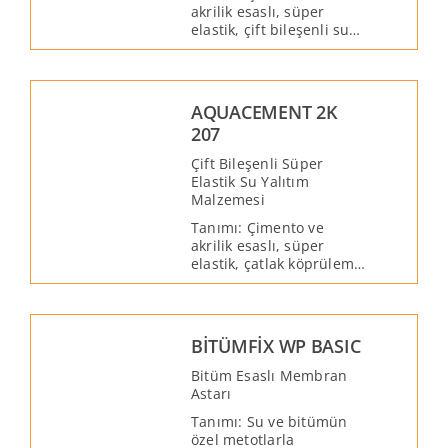
akrilik esaslı, süper
elastik, çift bileşenli su
yalıtım malzemesidir.
Yalıtım sağlamak için iki
bileşenin birbiri ile
karıştırılması gereklidir.
AQUACEMENT 2K
Pozitif su basıncına
207
dayanıklıdır.
Çift Bileşenli Süper
Elastik Su Yalıtım
Malzemesi
Tanımı: Çimento ve
akrilik esaslı, süper
elastik, çatlak köprüleme
özelliği olan, çift
bileşenli su yalıtım
malzemesidir. Yalıtım
sağlamak için iki
BİTÜMFİX WP BASIC
bileşenin birbiri ile
karıştırılması gereklidir.
Bitüm Esaslı Membran
Astarı
Tanımı: Su ve bitümün
özel metotlarla