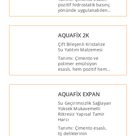
halidir. Betona daha
pozitif hidrostatik basınç
fazla penetrasyon
yönünde uygulanabilen,
sağlamak için tek başına
temel altı su yalıtımı için
veya AQUAFİX
geliştirilmiş, su ve nem
uygulamaları öncesinde
ile reaktif hale gelen
ilk kat olarak uygulanır.
kristalize bir su yalıtım
AQUAFİX 2K
malzemesidir.
Çift Bileşenli Kristalize
Su Yalıtım Malzemesi
Tanımı: Çimento ve
polimer emülsiyon
esaslı, hem pozitif hem
de negatif hidrostatik
basınç yönünden
uygulanabilen, su ve
nem ile reaktif hale
AQUAFİX EXPAN
gelen çift bileşenli,
kristalize özellikte su
Su Geçirimsizlik Sağlayan
yalıtım malzemesidir.
Yüksek Mukavemetli
Kristalize özelliğinden
Rötresiz Yapısal Tamir
dolayı beton bünyesinde
Harcı
bulunan su, nem ve
Tanımı: Çimento esaslı,
serbest kireç ile
tij deliklerinin
reaksiyona girerek