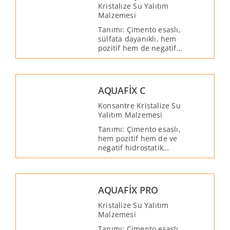
Kristalize Su Yalıtım
Malzemesi
Tanımı: Çimento esaslı,
sülfata dayanıklı, hem
pozitif hem de negatif
hidrostatik basınç
yönünde uygulanabilen,
su ve nem ile reaktif hale
gelen kristalize bir su
AQUAFİX C
yalıtım malzemesidir.
Konsantre Kristalize Su
Yalıtım Malzemesi
Tanımı: Çimento esaslı,
hem pozitif hem de ve
negatif hidrostatik
basınç yönünden
uygulanabilen, su ve
nem ile reaktif hale
gelen, konsantre
AQUAFİX PRO
kristalize bir su yalıtım
malzemesidir. AQUAFİX
Kristalize Su Yalıtım
Kristalize Su Yalıtım
Malzemesi
Malzemesi’nin konsantre
Tanımı: Çimento esaslı,