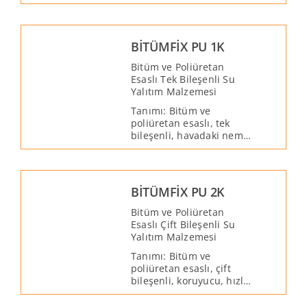
bileşenli, elastik ve su
bazlı bir su yalıtım
malzemesidir. BİTÜMFİX
ER 2K tiksotropik,
BİTÜMFİX PU 1K
kürlendikten sonra
esnek, aderans özelliği
Bitüm ve Poliüretan
yüksek ve yaşlanma
Esaslı Tek Bileşenli Su
süresi uzun bir
Yalıtım Malzemesi
malzemedir.
Tanımı: Bitüm ve
poliüretan esaslı, tek
bileşenli, havadaki nem
ile kürlenen, koruyucu
bir su yalıtım
malzemesidir.
Yapısındaki poliüretan
BİTÜMFİX PU 2K
sebebiyle yüzeye kuvvetli
bir şekilde yapışarak
Bitüm ve Poliüretan
suya ve neme karşı daha
Esaslı Çift Bileşenli Su
dayanıklı bir tabaka
Yalıtım Malzemesi
oluşturur.
Tanımı: Bitüm ve
poliüretan esaslı, çift
bileşenli, koruyucu, hızlı
kürlenen, süper elastik
bir su yalıtım