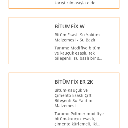
karıştırılmasıyla elde
edilen kullanıma hazır
bir astar malzemesidir.
Her türlü bitümlü
malzeme uygulaması
BİTÜMFİX W
öncesinde astar görevini
görür. Bünyesindeki su
Bitüm Esaslı Su Yalıtım
buharlaştıktan sonra,
Malzemesi - Su Bazlı
sürüldüğü yüzeyde
Tanımı: Modifiye bitüm
yapışma arttırıcı bir
ve kauçuk esaslı, tek
tabaka oluşturur.
bileşenli, su bazlı bir su
yalıtım malzemesidir.
Kürlendikten sonra
uygulandığı yüzeye
kuvvetli bir şekilde
BİTÜMFİX ER 2K
yapışarak suya ve neme
karşı dayanıklı bir tabaka
Bitüm-Kauçuk ve
oluşturur.
Çimento Esaslı Çift
Bileşenli Su Yalıtım
Malzemesi
Tanımı: Polimer modifiye
bitüm-kauçuk esaslı,
çimento kürlemeli, iki