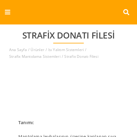
Skip
to
Toggle
content
Navigation
Kurumsal
STRAFIX DONATI FILESI
Ürünler
Ana Sayfa
Ürünler
Isı Yalıtım Sistemleri
Strafix Mantolama Sistemleri
Strafix Donatı Filesi
Dokümanlar
Referanslar
Aderans
İletişim
Tanımı:
Türkçe
Mantolama levhalarının üzerine kaplanan sıva