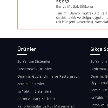
SS 932
Banyo Mutfak Silikonu
Tanımı: Banyo, mutfak gibi ısl
sızdırmazlık ve dolgu uygulama
tek bileşenli (asetoksi), havad
solvent içermeyen yüksek kalite
mastiktir.
Ürünler
Sıkça S
Su Yalıtım Sistemleri
Su Yalıtım
Sızdırmazlık Ürünleri
Sızdırmazl
Onarım, Güçlendirme ve Restorasyon
Onarım, G
Uygulamal
Zemin Sistemleri
Zemin Sist
Isı Yalıtım Sistemleri
Isı Yalıtı
Beton ve Harç Katkıları
Beton ve H
Kalıp Ayırıcılar ve Kür Malzemeleri