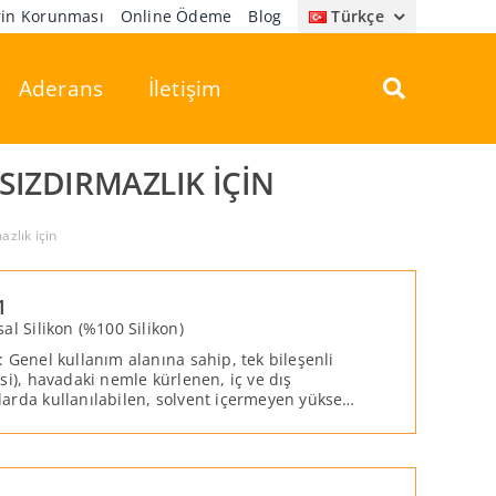
erin Korunması
Online Ödeme
Blog
Türkçe
Aderans
İletişim
IZDIRMAZLIK IÇIN
zlık için
1
al Silikon (%100 Silikon)
 Genel kullanım alanına sahip, tek bileşenli
si), havadaki nemle kürlenen, iç ve dış
arda kullanılabilen, solvent içermeyen yüksek
i %100 silikon mastiktir.