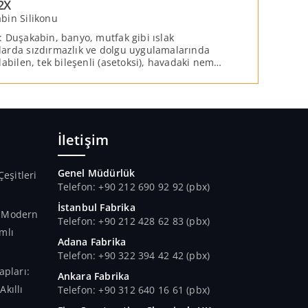
2X
bin Silikonu
: Duşakabin, banyo, mutfak gibi ıslak
arda sızdırmazlık ve dolgu uygulamalarında
labilen, tek bileşenli (asetoksi), havadaki nemle
en, solvent içermeyen yüksek kaliteli %100
 mastiktir.
İletişim
Genel Müdürlük
Çeşitleri
Telefon: +90 212 690 92 92 (pbx)
İstanbul Fabrika
n Modern
Telefon: +90 212 428 62 83 (pbx)
mlı
Adana Fabrika
Telefon: +90 322 394 42 42 (pbx)
apları:
Ankara Fabrika
kıllı
Telefon: +90 312 640 16 61 (pbx)