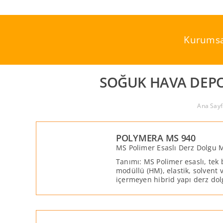
Skip
to
content
Kurumsa
SOĞUK HAVA DEPO
Ana Sayf
POLYMERA MS 940
MS Polimer Esaslı Derz Dolgu M
Tanımı: MS Polimer esaslı, tek 
modüllü (HM), elastik, solvent 
içermeyen hibrid yapı derz dol
yapıştırıcısıdır. Çatı, cephe, s
ahşap, metal, kompozit ve pref
yapıştırılması ve sızdırmazlığı iç