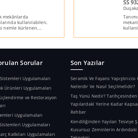
SS 93
Duşaka
ak mekânlarda
Tanımı
larında kullanılabilen,
mekanl
aki nemle kürlenen,
kullanı
li %100 silikon
kürlen
silikon
orulan Sorular
Son Yazılar
 Sistemleri Uygulamaları
Seramik Ve Fayans Yapıştırıcısı 
Nelerdir Ve Nasıl Seçilmelidir?
ık Ürünleri Uygulamaları
Taş Yünü Nedir? Tarihçesinde
üçlendirme ve Restorasyon
Yapılardaki Yerine Kadar Kapsa
arı
Rehber
emleri Uygulamaları
Kendiliğinden Yayılan Tesviye Ş
m Sistemleri Uygulamaları
Kusursuz Zeminlerin Ardındaki A
arç Katkıları Uygulamaları
Teknoloji