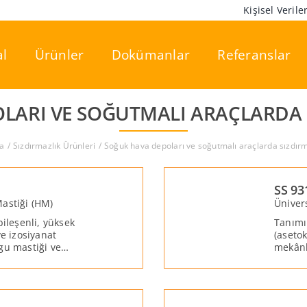
Kişisel Veril
l
Ürünler
Dokümanlar
Referanslar
LARI VE SOĞUTMALI ARAÇLARDA S
a
Sızdırmazlık Ürünleri
Soğuk hava depoları ve soğutmalı araçlarda sızdırma
SS 93
astiği (HM)
Ünivers
bileşenli, yüksek
Tanımı:
ve izosiyanat
(asetok
gu mastiği ve
mekânl
andviç panel, konteyner,
kalitel
abrike montaj işlerinin
in geliştirilmiştir.