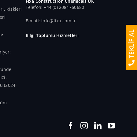
Fixa Construction Chemicals UK
Telefon: +44 (0) 2081760680
i, Riskleri
eri
E-mail: info@fixa.com.tr
TEKLİF AL
me
Bilgi Toplumu Hizmetleri
iyer:
öründe
izi,
nu (2024-
üşüm