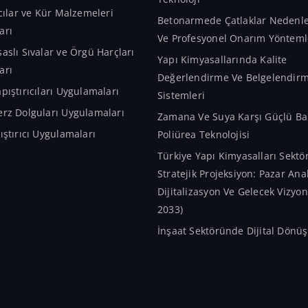
ıcılar ve Kür Malzemeleri
Betonarmede Çatlaklar Nedenler
arı
Ve Profesyonel Onarım Yönteml
aslı Sıvalar ve Örgü Harçları
Yapı Kimyasallarında Kalite
arı
Değerlendirme Ve Belgelendir
pıştırıcıları Uygulamaları
Sistemleri
rz Dolguları Uygulamaları
Zamana Ve Suya Karşı Güçlü Bar
ıştırıcı Uygulamaları
Poliürea Teknolojisi
Türkiye Yapı Kimyasalları Sekt
Stratejik Projeksiyon: Pazar Anal
Dijitalizasyon Ve Gelecek Vizyo
2033)
İnşaat Sektöründe Dijital Dön