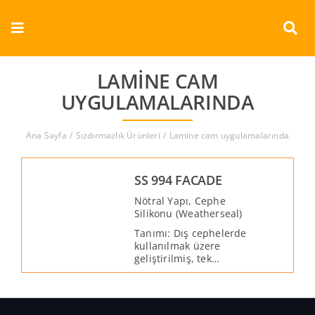
Skip
to
Toggle
content
Navigation
Kurumsal
LAMINE CAM
UYGULAMALARINDA
Ürünler
Ana Sayfa
Sızdırmazlık Ürünleri
Lamine cam uygulamalarında
Dokümanlar
SS 994 FACADE
Referanslar
Nötral Yapı, Cephe
Silikonu (Weatherseal)
Aderans
Tanımı: Dış cephelerde
kullanılmak üzere
geliştirilmiş, tek
İletişim
bileşenli, hava şartlarına
dayanıklı, yüksek
mukavemetli, nötral
Türkçe
alkoksi yapılı