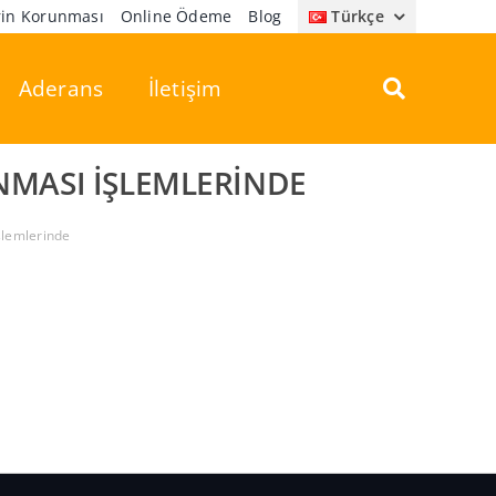
erin Korunması
Online Ödeme
Blog
Türkçe
Aderans
İletişim
NMASI IŞLEMLERINDE
şlemlerinde