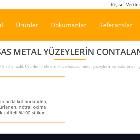
Kişisel Veril
l
Ürünler
Dokümanlar
Referanslar
SAS METAL YÜZEYLERIN CONTALA
Sızdırmazlık Ürünleri
Elektronik ve hassas metal yüzeylerin contalanması i
ânlarda kullanılabilen,
kürlenen, nötral oxime
 kaliteli %100 silikon