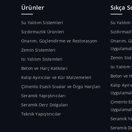
Ürünler
Sıkça S
Su Yalıtım Sistemleri
Su Yalıtım
Sızdırmazlık Ürünleri
Sızdırmazl
Onarım, Güçlendirme ve Restorasyon
Onarım, G
Uygulamal
Zemin Sistemleri
Zemin Sist
Isı Yalıtım Sistemleri
Isı Yalıtı
Beton ve Harç Katkıları
Beton ve H
Kalıp Ayırıcılar ve Kür Malzemeleri
Kalıp Ayır
Çimento Esaslı Sıvalar ve Örgü Harçları
Uygulamal
Seramik Yapıştırıcıları
Çimento Es
Seramik Derz Dolguları
Uygulamal
Teknik Yapıştırıcılar
Seramik Ya
Seramik De