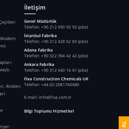
İletişim
Genel Müdürlük
Çeşitleri
Telefon: +90 212 690 92 92 (pbx)
İstanbul Fabrika
n Modern
Telefon: +90 212 428 62 83 (pbx)
mlı
Adana Fabrika
Telefon: +90 322 394 42 42 (pbx)
apları:
Ankara Fabrika
kıllı
Telefon: +90 312 640 16 61 (pbx)
Fixa Construction Chemicals UK
Telefon: +44 (0) 2081760680
i, Riskleri
eri
E-mail: info@fixa.com.tr
me
Bilgi Toplumu Hizmetleri
iyer: