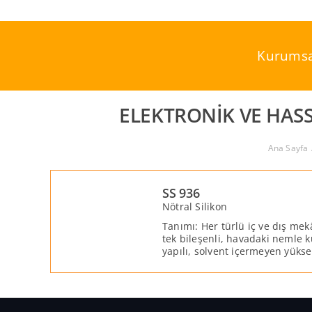
Skip
to
content
Kurumsa
ELEKTRONIK VE HAS
Ana Sayfa
SS 936
Nötral Silikon
Tanımı: Her türlü iç ve dış mek
tek bileşenli, havadaki nemle 
yapılı, solvent içermeyen yüksek
mastiktir.