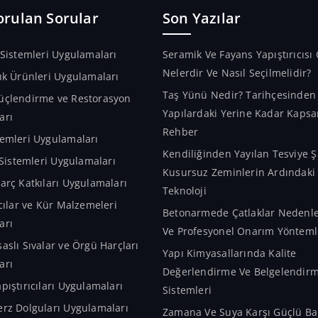
orulan Sorular
Son Yazılar
 Sistemleri Uygulamaları
Seramik Ve Fayans Yapıştırıcısı 
Nelerdir Ve Nasıl Seçilmelidir?
ık Ürünleri Uygulamaları
Taş Yünü Nedir? Tarihçesinde
üçlendirme ve Restorasyon
Yapılardaki Yerine Kadar Kapsa
arı
Rehber
emleri Uygulamaları
Kendiliğinden Yayılan Tesviye Ş
m Sistemleri Uygulamaları
Kusursuz Zeminlerin Ardındaki A
arç Katkıları Uygulamaları
Teknoloji
ıcılar ve Kür Malzemeleri
Betonarmede Çatlaklar Nedenler
arı
Ve Profesyonel Onarım Yönteml
aslı Sıvalar ve Örgü Harçları
Yapı Kimyasallarında Kalite
arı
Değerlendirme Ve Belgelendir
pıştırıcıları Uygulamaları
Sistemleri
rz Dolguları Uygulamaları
Zamana Ve Suya Karşı Güçlü Bar