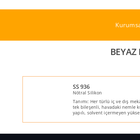
Skip
to
content
Kurumsa
BEYAZ
SS 936
Nötral Silikon
Tanımı: Her türlü iç ve dış mek
tek bileşenli, havadaki nemle 
yapılı, solvent içermeyen yüksek
mastiktir.