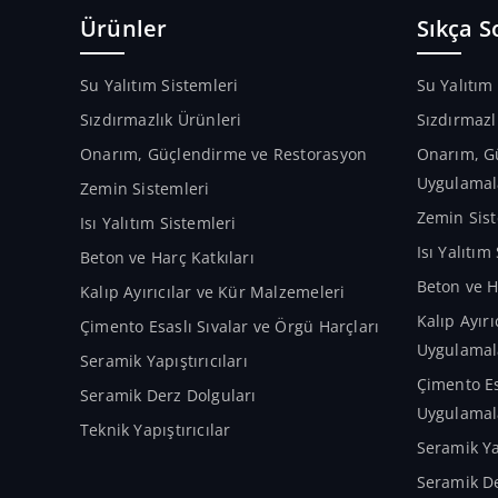
Ürünler
Sıkça S
Su Yalıtım Sistemleri
Su Yalıtım
Sızdırmazlık Ürünleri
Sızdırmazl
Onarım, Güçlendirme ve Restorasyon
Onarım, G
Uygulamal
Zemin Sistemleri
Zemin Sist
Isı Yalıtım Sistemleri
Isı Yalıtı
Beton ve Harç Katkıları
Beton ve H
Kalıp Ayırıcılar ve Kür Malzemeleri
Kalıp Ayır
Çimento Esaslı Sıvalar ve Örgü Harçları
Uygulamal
Seramik Yapıştırıcıları
Çimento Es
Seramik Derz Dolguları
Uygulamal
Teknik Yapıştırıcılar
Seramik Ya
Seramik De