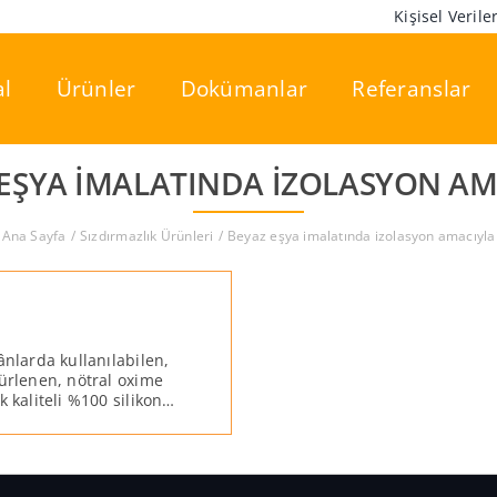
Kişisel Veril
l
Ürünler
Dokümanlar
Referanslar
 EŞYA IMALATINDA IZOLASYON AM
Ana Sayfa
Sızdırmazlık Ürünleri
Beyaz eşya imalatında izolasyon amacıyla
ânlarda kullanılabilen,
kürlenen, nötral oxime
 kaliteli %100 silikon