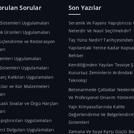
orulan Sorular
Son Yazılar
 Sistemleri Uygulamaları
Seramik Ve Fayans Yapıştırıcısı 
Nelerdir Ve Nasıl Seçilmelidir?
ık Ürünleri Uygulamaları
Taş Yünü Nedir? Tarihçesinde
üçlendirme ve Restorasyon
Yapılardaki Yerine Kadar Kapsa
arı
Rehber
emleri Uygulamaları
Kendiliğinden Yayılan Tesviye Ş
m Sistemleri Uygulamaları
Kusursuz Zeminlerin Ardındaki A
arç Katkıları Uygulamaları
Teknoloji
ıcılar ve Kür Malzemeleri
Betonarmede Çatlaklar Nedenler
arı
Ve Profesyonel Onarım Yönteml
aslı Sıvalar ve Örgü Harçları
Yapı Kimyasallarında Kalite
arı
Değerlendirme Ve Belgelendir
pıştırıcıları Uygulamaları
Sistemleri
rz Dolguları Uygulamaları
Zamana Ve Suya Karşı Güçlü Bar