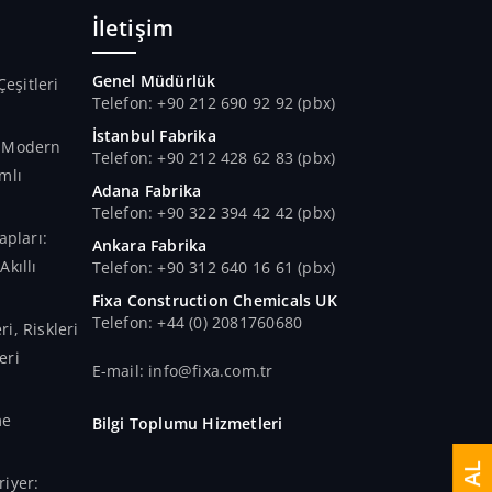
İletişim
Genel Müdürlük
Çeşitleri
Telefon: +90 212 690 92 92 (pbx)
İstanbul Fabrika
n Modern
Telefon: +90 212 428 62 83 (pbx)
mlı
Adana Fabrika
Telefon: +90 322 394 42 42 (pbx)
apları:
Ankara Fabrika
kıllı
Telefon: +90 312 640 16 61 (pbx)
Fixa Construction Chemicals UK
Telefon: +44 (0) 2081760680
i, Riskleri
eri
E-mail: info@fixa.com.tr
me
Bilgi Toplumu Hizmetleri
iyer: