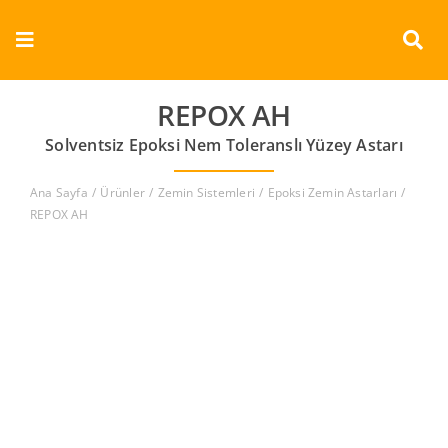
Skip
to
Toggle
content
Navigation
Kurumsal
REPOX AH
Solventsiz Epoksi Nem Toleranslı Yüzey Astarı
Ürünler
Ana Sayfa
Ürünler
Zemin Sistemleri
Epoksi Zemin Astarları
Dokümanlar
REPOX AH
Referanslar
Aderans
İletişim
Türkçe