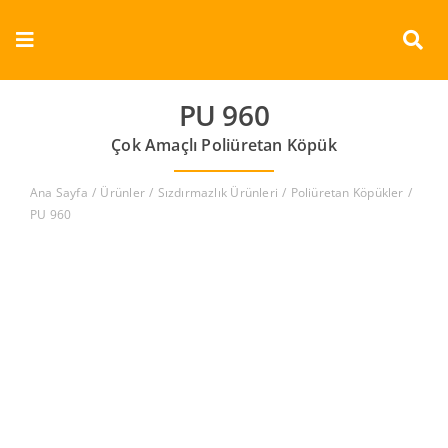
Skip
to
Toggle
content
Navigation
Kurumsal
PU 960
Çok Amaçlı Poliüretan Köpük
Ürünler
Ana Sayfa
Ürünler
Sızdırmazlık Ürünleri
Poliüretan Köpükler
Dokümanlar
PU 960
Referanslar
Aderans
İletişim
Türkçe