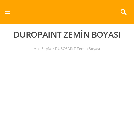
Skip
to
Toggle
content
Navigation
Kurumsal
DUROPAINT ZEMIN BOYASI
Ürünler
Ana Sayfa
DUROPAINT Zemin Boyası
Dokümanlar
Referanslar
Aderans
İletişim
Türkçe