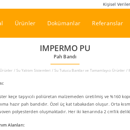
Kişisel Veril
l
Ürünler
Dokümanlar
Referanslar
IMPERMO PU
Pah Bandı
Ürünler
Su Yalıtım Sistemleri
Su Tutucu Bantlar ve Tamamlayıcı Ürünler
mı:
ster keçe taşıyıcılı poliüretan malzemeden üretilmiş ve %160 ko
nıma hazır pah bandıdır. Özel üç kat tabakadan oluşur. Orta kısm
oven polyesterden oluşmaktadır. Her iki kenarında 2 cm’lik delik
nım Alanları: