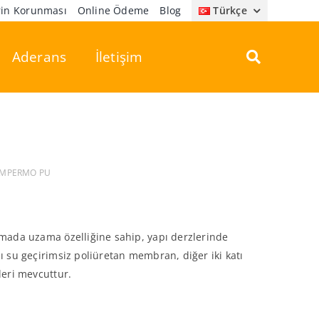
erin Korunması
Online Ödeme
Blog
Türkçe
Aderans
İletişim
IMPERMO PU
pmada uzama özelliğine sahip, yapı derzlerinde
ı su geçirimsiz poliüretan membran, diğer iki katı
leri mevcuttur.