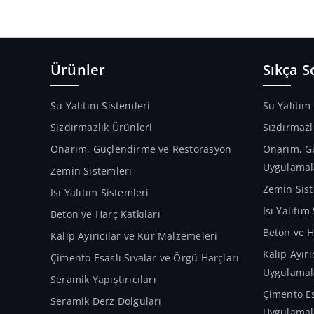
Ürünler
Sıkça S
Su Yalıtım Sistemleri
Su Yalıtım
Sızdırmazlık Ürünleri
Sızdırmazl
Onarım, Güçlendirme ve Restorasyon
Onarım, G
Uygulamal
Zemin Sistemleri
Zemin Sist
Isı Yalıtım Sistemleri
Isı Yalıtı
Beton ve Harç Katkıları
Beton ve H
Kalıp Ayırıcılar ve Kür Malzemeleri
Kalıp Ayır
Çimento Esaslı Sıvalar ve Örgü Harçları
Uygulamal
Seramik Yapıştırıcıları
Çimento Es
Seramik Derz Dolguları
Uygulamal