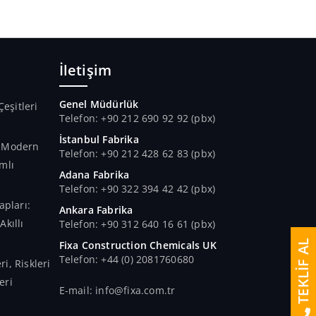
İletişim
Genel Müdürlük
Çeşitleri
Telefon: +90 212 690 92 92 (pbx)
İstanbul Fabrika
n Modern
Telefon: +90 212 428 62 83 (pbx)
mlı
Adana Fabrika
Telefon: +90 322 394 42 42 (pbx)
apları:
Ankara Fabrika
kıllı
Telefon: +90 312 640 16 61 (pbx)
TEKLİF AL
Fixa Construction Chemicals UK
Telefon: +44 (0) 2081760680
i, Riskleri
eri
E-mail: info@fixa.com.tr