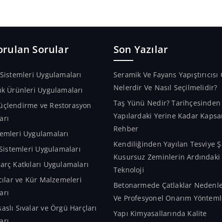
orulan Sorular
Son Yazılar
 Sistemleri Uygulamaları
Seramik Ve Fayans Yapıştırıcısı 
Nelerdir Ve Nasıl Seçilmelidir?
ık Ürünleri Uygulamaları
Taş Yünü Nedir? Tarihçesinde
üçlendirme ve Restorasyon
Yapılardaki Yerine Kadar Kapsa
arı
Rehber
emleri Uygulamaları
Kendiliğinden Yayılan Tesviye Ş
m Sistemleri Uygulamaları
Kusursuz Zeminlerin Ardındaki A
arç Katkıları Uygulamaları
Teknoloji
ıcılar ve Kür Malzemeleri
Betonarmede Çatlaklar Nedenler
arı
Ve Profesyonel Onarım Yönteml
aslı Sıvalar ve Örgü Harçları
Yapı Kimyasallarında Kalite
arı