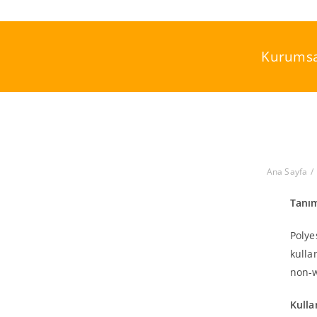
Skip
to
content
Kurumsa
Ana Sayfa
Tanı
Polye
kulla
non-w
Kulla