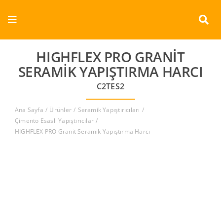
Skip
to
Toggle
content
Navigation
Kurumsal
HIGHFLEX PRO GRANIT
SERAMIK YAPIŞTIRMA HARCI
Ürünler
C2TES2
Dokümanlar
Ana Sayfa
Ürünler
Seramik Yapıştırıcıları
Çimento Esaslı Yapıştırıcılar
HIGHFLEX PRO Granit Seramik Yapıştırma Harcı
Referanslar
Aderans
İletişim
Türkçe