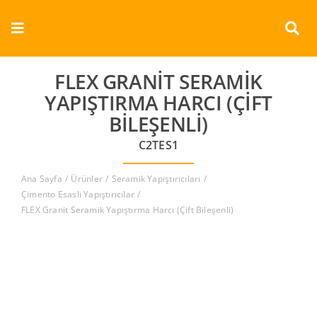
Skip
to
Toggle
content
Navigation
Kurumsal
FLEX GRANIT SERAMIK
YAPIŞTIRMA HARCI (ÇIFT
Ürünler
BILEŞENLI)
C2TES1
Dokümanlar
Ana Sayfa
Ürünler
Seramik Yapıştırıcıları
Referanslar
Çimento Esaslı Yapıştırıcılar
FLEX Granit Seramik Yapıştırma Harcı (Çift Bileşenli)
Aderans
İletişim
Türkçe