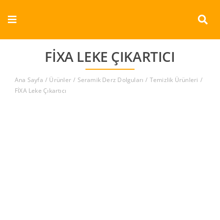
Skip
to
Toggle
content
Navigation
Kurumsal
FİXA LEKE ÇIKARTICI
Ürünler
Ana Sayfa
Ürünler
Seramik Derz Dolguları
Temizlik Ürünleri
FİXA Leke Çıkartıcı
Dokümanlar
Referanslar
Aderans
İletişim
Türkçe