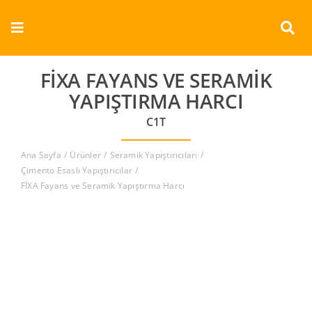
Skip
to
Toggle
content
Navigation
Kurumsal
FİXA FAYANS VE SERAMIK
YAPIŞTIRMA HARCI
Ürünler
C1T
Dokümanlar
Ana Sayfa
Ürünler
Seramik Yapıştırıcıları
Çimento Esaslı Yapıştırıcılar
FİXA Fayans ve Seramik Yapıştırma Harcı
Referanslar
Aderans
İletişim
Türkçe