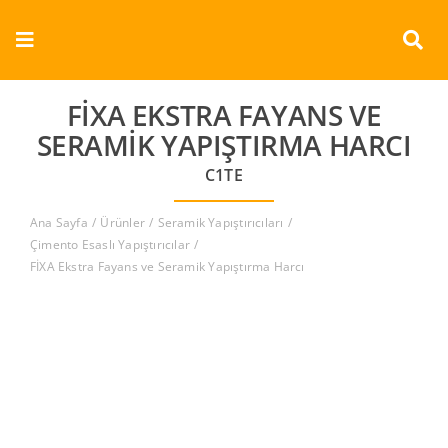
Skip
to
Toggle
content
Navigation
Kurumsal
FİXA EKSTRA FAYANS VE
SERAMIK YAPIŞTIRMA HARCI
Ürünler
C1TE
Dokümanlar
Ana Sayfa
Ürünler
Seramik Yapıştırıcıları
Çimento Esaslı Yapıştırıcılar
FİXA Ekstra Fayans ve Seramik Yapıştırma Harcı
Referanslar
Aderans
İletişim
Türkçe