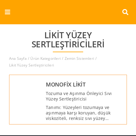
Skip
to
Toggle
content
Navigation
Kurumsal
LIKIT YÜZEY
SERTLEŞTIRICILERI
Ürünler
Ana Sayfa
Ürün Kategorileri
Zemin Sistemleri
Dokümanlar
Likit Yüzey Sertleştiricileri
Referanslar
MONOFİX LİKİT
Tozuma ve Aşınma Önleyici Sıvı
Aderans
Yüzey Sertleştiricisi
Tanımı: Yüzeyleri tozumaya ve
aşınmaya karşı koruyan, düşük
İletişim
viskoziteli, renksiz sıvı yüzey
sertleştiricisidir. Uygulama yapılan
yüzeyin suya karşı direncinin
Türkçe
artmasına yardımcı olur.