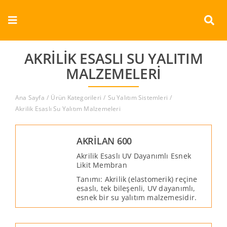
Skip
to
Toggle
content
Navigation
Kurumsal
AKRILIK ESASLI SU YALITIM
MALZEMELERI
Ürünler
Ana Sayfa
Ürün Kategorileri
Su Yalıtım Sistemleri
Dokümanlar
Akrilik Esaslı Su Yalıtım Malzemeleri
Referanslar
AKRİLAN 600
Akrilik Esaslı UV Dayanımlı Esnek
Aderans
Likit Membran
Tanımı: Akrilik (elastomerik) reçine
esaslı, tek bileşenli, UV dayanımlı,
İletişim
esnek bir su yalıtım malzemesidir.
Türkçe