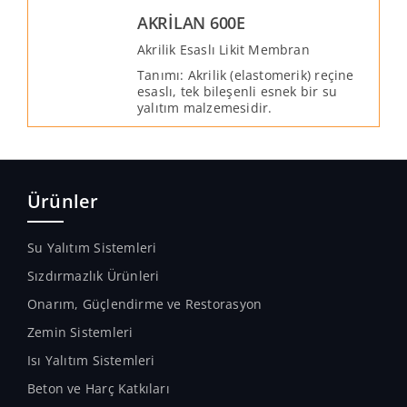
AKRİLAN 600E
Akrilik Esaslı Likit Membran
Tanımı: Akrilik (elastomerik) reçine
esaslı, tek bileşenli esnek bir su
yalıtım malzemesidir.
Ürünler
Su Yalıtım Sistemleri
Sızdırmazlık Ürünleri
Onarım, Güçlendirme ve Restorasyon
Zemin Sistemleri
Isı Yalıtım Sistemleri
Beton ve Harç Katkıları