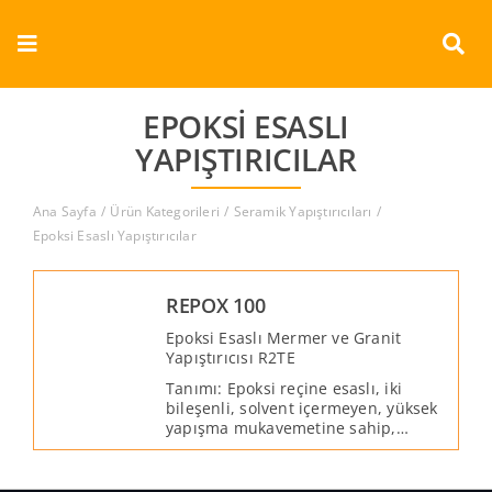
Skip
to
Toggle
content
Navigation
Kurumsal
EPOKSI ESASLI
YAPIŞTIRICILAR
Ürünler
Ana Sayfa
Ürün Kategorileri
Seramik Yapıştırıcıları
Dokümanlar
Epoksi Esaslı Yapıştırıcılar
Referanslar
REPOX 100
Epoksi Esaslı Mermer ve Granit
Aderans
Yapıştırıcısı R2TE
Tanımı: Epoksi reçine esaslı, iki
bileşenli, solvent içermeyen, yüksek
İletişim
yapışma mukavemetine sahip,
kimyasallara ve bakterilere dayanıklı,
kolay uygulanan, su ile
Türkçe
temizlenebilen, kayma özelliği