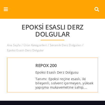
Skip
to
Toggle
content
Navigation
Kurumsal
EPOKSI ESASLI DERZ
DOLGULAR
Ürünler
Ana Sayfa
Ürün Kategorileri
Seramik Derz Dolguları
Dokümanlar
Epoksi Esaslı Derz Dolgular
Referanslar
REPOX 200
Epoksi Esaslı Derz Dolgusu
Aderans
Tanımı: Epoksi reçine esaslı, iki
bileşenli, solvent içermeyen, yüksek
yapışma mukavemetine sahip,
İletişim
kimyasallara ve bakterilere dayanıklı,
kolay uygulanan, su ile
temizlenebilen 2 - 10mm'lik derzler
Türkçe
için tasarlanmış hazır epoksi derz