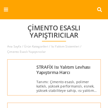
Skip
to
Toggle
content
Navigation
Kurumsal
ÇIMENTO ESASLI
YAPIŞTIRICILAR
Ürünler
Ana Sayfa
Ürün Kategorileri
Isı Yalıtım Sistemleri
Dokümanlar
Çimento Esaslı Yapıştırıcılar
Referanslar
STRAFİX Isı Yalıtım Levhası
Yapıştırma Harcı
Aderans
Tanımı: Çimento esaslı, polimer
katkılı, yüksek performanslı, esnek,
yüksek stabiliteye sahip, ısı yalıtım
İletişim
levhaları için özel hazırlanmış
yapıştırma harcıdır.
Türkçe