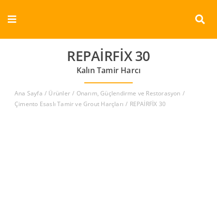
Skip
to
Toggle
content
Navigation
Kurumsal
REPAİRFİX 30
Kalın Tamir Harcı
Ürünler
Ana Sayfa
Ürünler
Onarım, Güçlendirme ve Restorasyon
Dokümanlar
Çimento Esaslı Tamir ve Grout Harçları
REPAİRFİX 30
Referanslar
Aderans
İletişim
Türkçe