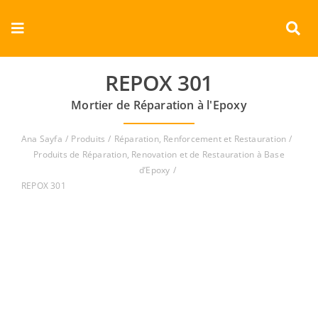
Skip
to
Toggle
content
Navigation
Entreprise
REPOX 301
Mortier de Réparation à l'Epoxy
Produits
Ana Sayfa
Produits
Réparation, Renforcement et Restauration
Documents
Produits de Réparation, Renovation et de Restauration à Base
d’Epoxy
REPOX 301
Vidéos
Contact
Français